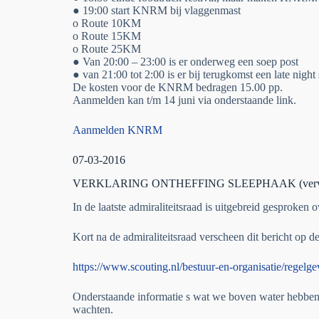
● 19:00 start KNRM bij vlaggenmast
o Route 10KM
o Route 15KM
o Route 25KM
● Van 20:00 – 23:00 is er onderweg een soep post
● van 21:00 tot 2:00 is er bij terugkomst een late night
De kosten voor de KNRM bedragen 15.00 pp.
Aanmelden kan t/m 14 juni via onderstaande link.
Aanmelden KNRM
07-03-2016
VERKLARING ONTHEFFING SLEEPHAAK (verv
In de laatste admiraliteitsraad is uitgebreid gesproken
Kort na de admiraliteitsraad verscheen dit bericht op d
https://www.scouting.nl/bestuur-en-organisatie/reg
Onderstaande informatie s wat we boven water hebben k
wachten.