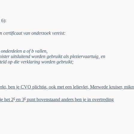
 6):
 certificaat van onderzoek vereist:
 onderdelen a of b vallen,
ister uitsluitend worden gebruikt als pleziervaartuig, en
eld op die verklaring worden gebruikt;
rkt, ben je CVO plichtig, ook met een lelievlet, Merwede kruiser, mikm
e
e
je het 2
en 3
punt bovenstaand anders ben je in overtreding