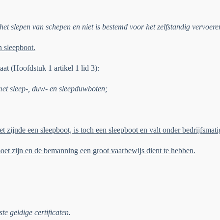
 het slepen van schepen en niet is bestemd voor het zelfstandig vervoer
n sleepboot.
t (Hoofdstuk 1 artikel 1 lid 3):
et sleep-, duw- en sleepduwboten;
et zijnde een sleepboot, is toch een sleepboot en valt onder bedrijfsmati
et zijn en de bemanning een groot vaarbewijs dient te hebben.
te geldige certificaten.