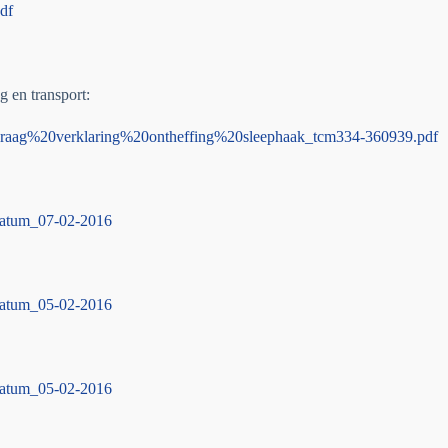
df
g en transport:
vraag%20verklaring%20ontheffing%20sleephaak_tcm334-360939.pdf
datum_07-02-2016
datum_05-02-2016
datum_05-02-2016