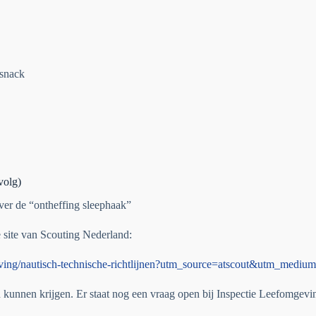
 snack
olg)
 over de “ontheffing sleephaak”
e site van Scouting Nederland:
elgeving/nautisch-technische-richtlijnen?utm_source=atscout&utm_me
unnen krijgen. Er staat nog een vraag open bij Inspectie Leefomgeving