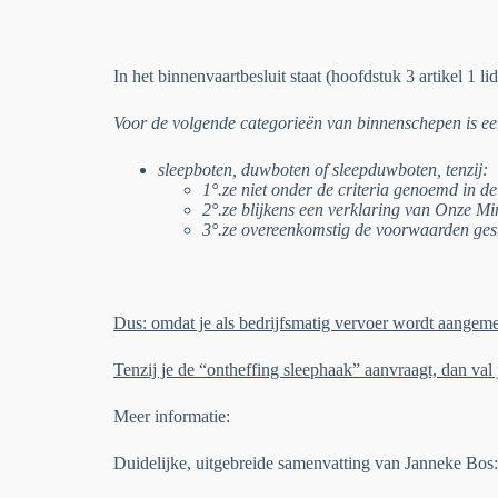
In het binnenvaartbesluit staat (hoofdstuk 3 artikel 1 lid
Voor de volgende categorieën van binnenschepen is een
sleepboten, duwboten of sleepduwboten, tenzij:
1°.
ze niet onder de criteria genoemd in de
2°.
ze blijkens een verklaring van Onze Min
3°.
ze overeenkomstig de voorwaarden gest
Dus: omdat je als bedrijfsmatig vervoer wordt aangeme
Tenzij je de “ontheffing sleephaak” aanvraagt, dan val 
Meer informatie:
Duidelijke, uitgebreide samenvatting van Janneke Bos: