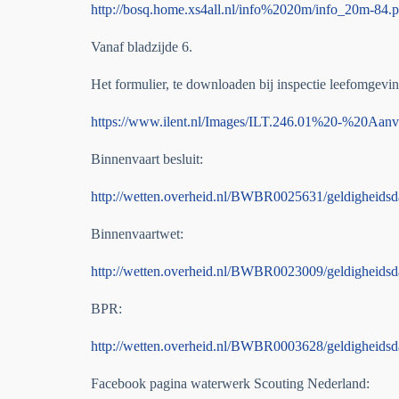
http://bosq.home.xs4all.nl/info%2020m/info_20m-84.p
Vanaf bladzijde 6.
Het formulier, te downloaden bij inspectie leefomgevin
https://www.ilent.nl/Images/ILT.246.01%20-%20Aan
Binnenvaart besluit:
http://wetten.overheid.nl/BWBR0025631/geldigheids
Binnenvaartwet:
http://wetten.overheid.nl/BWBR0023009/geldigheids
BPR:
http://wetten.overheid.nl/BWBR0003628/geldigheids
Facebook pagina waterwerk Scouting Nederland: