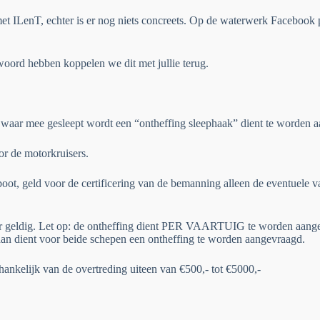
 ILenT, echter is er nog niets concreets. Op de waterwerk Facebook p
ord hebben koppelen we dit met jullie terug.
ig waar mee gesleept wordt een “ontheffing sleephaak” dient te worden 
r de motorkruisers.
boot, geld voor de certificering van de bemanning alleen de eventuele 
 jaar geldig. Let op: de ontheffing dient PER VAARTUIG te worden aang
dan dient voor beide schepen een ontheffing te worden aangevraagd.
hankelijk van de overtreding uiteen van €500,- tot €5000,-