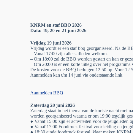
KNRM en staf BBQ 2026
Data: 19, 20 en 21 juni 2026
Vrijdag 19 juni 2026
Vrijdag wordt er een staf-bbq georganiseerd. Na de 
– Vanaf 17:00 zijn alle stafleden welkom.
– Om 18:00 zal de BBQ worden gestart en kan er gez
– Om 20:00 is er een korte uitleg over het programma v
De kosten voor de BBQ bedragen 12.50 pp. Voor 12.50 
Aanmelden kan t/m 14 juni via onderstaande link.
Aanmelden BBQ
Zaterdag 20 juni 2026
Zaterdag staat in het thema van de kortste nacht roeimar
worden georganiseerd waarna er om 19:00 tegelijk g
● Vanaf 15:00 zijn er activiteiten voor de jeugdleden o
● Vanaf 17:00 Foodtruck festival voor leiding en jeug
● 18:30 einde foodtruck festival, klaar maken KNRM.